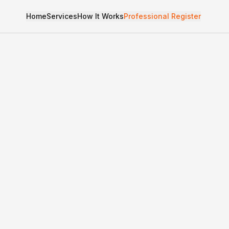
Home
Services
How It Works
Professional Register