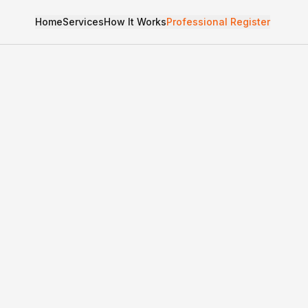
Home
Services
How It Works
Professional Register